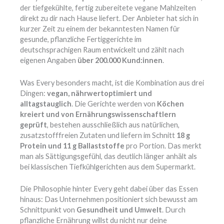
der tiefgekühlte, fertig zubereitete vegane Mahlzeiten
direkt zu dir nach Hause liefert. Der Anbieter hat sich in
kurzer Zeit zu einem der bekanntesten Namen für
gesunde, pflanzliche Fertiggerichte im
deutschsprachigen Raum entwickelt und zählt nach
eigenen Angaben
über 200.000 Kund:innen
.
Was Every besonders macht, ist die Kombination aus drei
Dingen:
vegan, nährwertoptimiert und
alltagstauglich
. Die Gerichte werden von
Köchen
kreiert und von Ernährungswissenschaftlern
geprüft
, bestehen ausschließlich aus natürlichen,
zusatzstofffreien Zutaten und liefern im Schnitt
18 g
Protein und 11 g Ballaststoffe
pro Portion. Das merkt
man als Sättigungsgefühl, das deutlich länger anhält als
bei klassischen Tiefkühlgerichten aus dem Supermarkt.
Die Philosophie hinter Every geht dabei über das Essen
hinaus: Das Unternehmen positioniert sich bewusst am
Schnittpunkt von
Gesundheit und Umwelt
. Durch
pflanzliche Ernährung willst du nicht nur deine