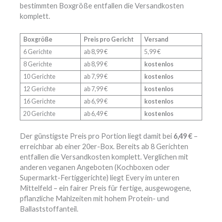
bestimmten Boxgröße entfallen die Versandkosten
komplett.
Boxgröße
Preis pro Gericht
Versand
6 Gerichte
ab 8,99 €
5,99 €
8 Gerichte
ab 8,99 €
kostenlos
10 Gerichte
ab 7,99 €
kostenlos
12 Gerichte
ab 7,99 €
kostenlos
16 Gerichte
ab 6,99 €
kostenlos
20 Gerichte
ab 6,49 €
kostenlos
Der günstigste Preis pro Portion liegt damit bei
6,49 €
–
erreichbar ab einer 20er-Box. Bereits ab 8 Gerichten
entfallen die Versandkosten komplett. Verglichen mit
anderen veganen Angeboten (Kochboxen oder
Supermarkt-Fertiggerichte) liegt Every im unteren
Mittelfeld – ein fairer Preis für fertige, ausgewogene,
pflanzliche Mahlzeiten mit hohem Protein- und
Ballaststoffanteil.