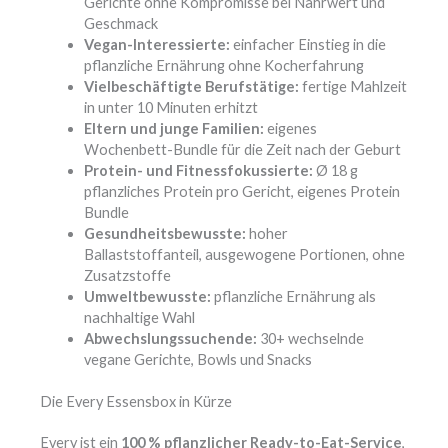
Gerichte ohne Kompromisse bei Nährwert und
Geschmack
Vegan-Interessierte:
einfacher Einstieg in die
pflanzliche Ernährung ohne Kocherfahrung
Vielbeschäftigte Berufstätige:
fertige Mahlzeit
in unter 10 Minuten erhitzt
Eltern und junge Familien:
eigenes
Wochenbett-Bundle für die Zeit nach der Geburt
Protein- und Fitnessfokussierte:
Ø 18 g
pflanzliches Protein pro Gericht, eigenes Protein
Bundle
Gesundheitsbewusste:
hoher
Ballaststoffanteil, ausgewogene Portionen, ohne
Zusatzstoffe
Umweltbewusste:
pflanzliche Ernährung als
nachhaltige Wahl
Abwechslungssuchende:
30+ wechselnde
vegane Gerichte, Bowls und Snacks
Die Every Essensbox in Kürze
Every ist ein
100 % pflanzlicher Ready-to-Eat-Service
,