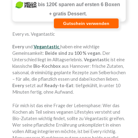
bis 120€ sparen auf ersten 6 Boxen
+ gratis Dessert.
Gutschein verwenden
Every vs. Vegantastic
Every
und
Vegantastic
haben eine wichtige
Gemeinsamkeit:
Beide sind zu 100 % vegan
. Der
Unterschied liegt im Alltagserlebnis.
Vegantastic
ist eine
klassische
Bio-Kochbox
aus Hannover: frische Zutaten,
saisonal, dreiminütig geplante Rezepte zum Selberkochen
– für alle, die pflanzlich essen und dabei kochen lieben.
Every
setzt auf
Ready-to-Eat
: tiefgekühlt, in unter 10
Minuten fertig, ohne Aufwand.
Für mich ist das eine Frage der Lebensphase: Wer das
Kochen als Teil seines veganen Lifestyles versteht und
Bio-Zutaten wichtig findet, sollte zu Vegantastic greifen.
Wer seine pflanzliche Ernährung unkompliziert in einen
vollen Alltag integrieren möchte, ist bei Every richtig.
Many unserer Kund:innen nutzen sogar beide parallel –