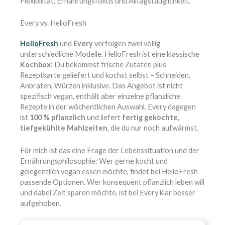
Flexibilität, Ernährungsfokus und Alltagstauglichkeit.
Every vs. HelloFresh
HelloFresh
und
Every
verfolgen zwei völlig
unterschiedliche Modelle. HelloFresh ist eine klassische
Kochbox
: Du bekommst frische Zutaten plus
Rezeptkarte geliefert und kochst selbst – Schneiden,
Anbraten, Würzen inklusive. Das Angebot ist nicht
spezifisch vegan, enthält aber einzelne pflanzliche
Rezepte in der wöchentlichen Auswahl. Every dagegen
ist
100 % pflanzlich
und liefert
fertig gekochte,
tiefgekühlte Mahlzeiten
, die du nur noch aufwärmst.
Für mich ist das eine Frage der Lebenssituation und der
Ernährungsphilosophie: Wer gerne kocht und
gelegentlich vegan essen möchte, findet bei HelloFresh
passende Optionen. Wer konsequent pflanzlich leben will
und dabei Zeit sparen möchte, ist bei Every klar besser
aufgehoben.