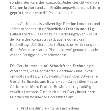
sondern der Kern des Konzepts. Jedes Gericht wird von
Köchen kreiert
und von
Ernährungswissenschaftlern
geprüft
, bevor es in die Produktion geht.
Jedes Gericht ist als
vollwertige Portion
konzipiert und
liefert im Schnitt
18 g pflanzliches Protein und 11 g
Ballaststoffe
. Das sind keine Marketingzahlen – es ist
der Kern des Konzepts: satt, ausgewogen, kein
Nachmittagstief. Gerade bei pflanzlicher Ernährung sind
diese Werte ein starker Pluspunkt, weil genau hier viele
vegane Fertigprodukte schwächeln.
Die Gerichte werden mit
Schockfrost-Technologie
verarbeitet, was Nährstoffe, Geschmack und Textur
optimal bewahrt. Die Auswahl umfasst über
30 vegane
Gerichte, Snacks und Bowls
– von Currys über Pasta-
Gerichte bis hin zu Protein-Bowls –, die regelmäßig
erweitert werden. Zusätzlich bietet Every
kuratierte
Bundles
für bestimmte Bedürfnisse an:
Protein Bundle
– für alle mit hohem