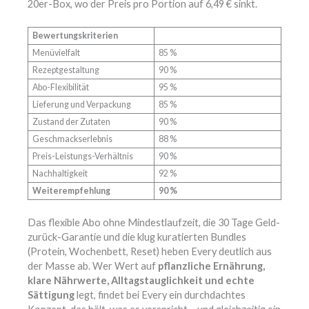
20er-Box, wo der Preis pro Portion auf 6,49 € sinkt.
Bewertungskriterien
Menüvielfalt
85 %
Rezeptgestaltung
90 %
Abo-Flexibilität
95 %
Lieferung und Verpackung
85 %
Zustand der Zutaten
90 %
Geschmackserlebnis
88 %
Preis-Leistungs-Verhältnis
90 %
Nachhaltigkeit
92 %
Weiterempfehlung
90 %
Das flexible Abo ohne Mindestlaufzeit, die 30 Tage Geld-
zurück-Garantie und die klug kuratierten Bundles
(Protein, Wochenbett, Reset) heben Every deutlich aus
der Masse ab. Wer Wert auf
pflanzliche Ernährung,
klare Nährwerte, Alltagstauglichkeit und echte
Sättigung
legt, findet bei Every ein durchdachtes