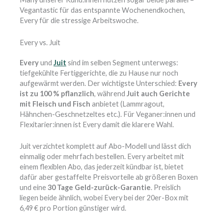
Vegantastic für das entspannte Wochenendkochen,
Every für die stressige Arbeitswoche.
Every vs. Juit
Every
und
Juit
sind im selben Segment unterwegs:
tiefgekühlte Fertiggerichte, die zu Hause nur noch
aufgewärmt werden. Der wichtigste Unterschied:
Every
ist zu 100 % pflanzlich
, während
Juit auch Gerichte
mit Fleisch und Fisch
anbietet (Lammragout,
Hähnchen-Geschnetzeltes etc.). Für Veganer:innen und
Flexitarier:innen ist Every damit die klarere Wahl.
Juit verzichtet komplett auf Abo-Modell und lässt dich
einmalig oder mehrfach bestellen. Every arbeitet mit
einem flexiblen Abo, das jederzeit kündbar ist, bietet
dafür aber gestaffelte Preisvorteile ab größeren Boxen
und eine
30 Tage Geld-zurück-Garantie
. Preislich
liegen beide ähnlich, wobei Every bei der 20er-Box mit
6,49 € pro Portion günstiger wird.