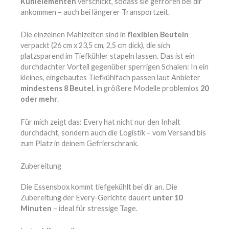
Kühlelementen
verschickt, sodass sie gefroren bei dir
ankommen – auch bei längerer Transportzeit.
Die einzelnen Mahlzeiten sind in
flexiblen Beuteln
verpackt (26 cm x 23,5 cm, 2,5 cm dick), die sich
platzsparend im Tiefkühler stapeln lassen. Das ist ein
durchdachter Vorteil gegenüber sperrigen Schalen: In ein
kleines, eingebautes Tiefkühlfach passen laut Anbieter
mindestens 8 Beutel
, in größere Modelle problemlos
20
oder mehr
.
Für mich zeigt das: Every hat nicht nur den Inhalt
durchdacht, sondern auch die Logistik – vom Versand bis
zum Platz in deinem Gefrierschrank.
Zubereitung
Die Essensbox kommt tiefgekühlt bei dir an. Die
Zubereitung der Every-Gerichte dauert
unter 10
Minuten
– ideal für stressige Tage.