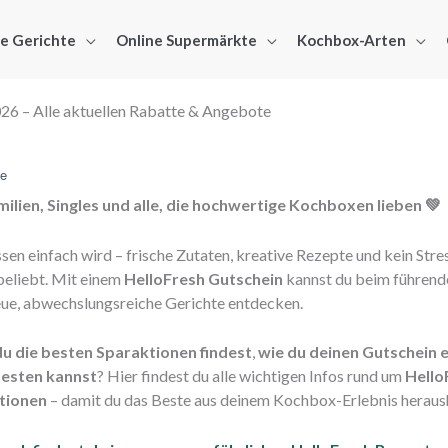
ge Gerichte
Online Supermärkte
Kochbox-Arten
26 – Alle aktuellen Rabatte & Angebote
de
ilien, Singles und alle, die hochwertige Kochboxen lieben 💚
Essen einfach wird – frische Zutaten, kreative Rezepte und kein Str
beliebt. Mit einem
HelloFresh Gutschein
kannst du beim führen
ue, abwechslungsreiche Gerichte entdecken.
u die besten Sparaktionen findest
,
wie du deinen Gutschein e
testen kannst
? Hier findest du alle wichtigen Infos rund um
Hello
tionen
– damit du das Beste aus deinem Kochbox-Erlebnis heraush