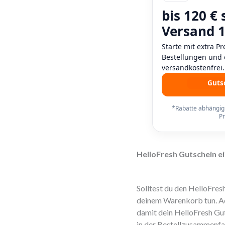
bis 120 € 
Versand 1
Starte mit extra Pr
Bestellungen und e
versandkostenfrei.
Gutsc
*Rabatte abhängig
P
HelloFresh Gutschein e
Solltest du den HelloFre
deinem Warenkorb tun. Ac
damit dein HelloFresh Gut
in der Bestellzusammenfa