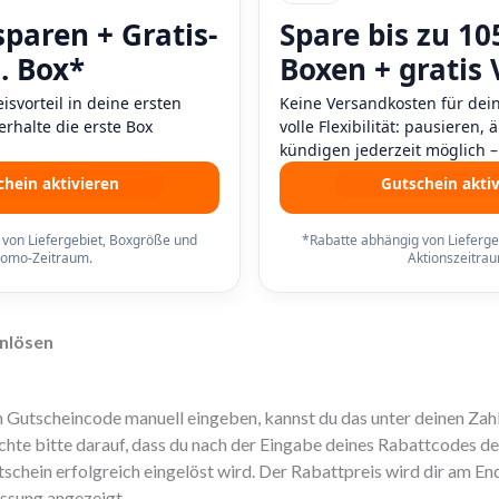
sparen + Gratis-
Spare bis zu 10
. Box*
Boxen + gratis
eisvorteil in deine ersten
Keine Versandkosten für dei
rhalte die erste Box
volle Flexibilität: pausieren,
kündigen jederzeit möglich – 
hein aktivieren
Gutschein aktiv
 von Liefergebiet, Boxgröße und
*Rabatte abhängig von Lieferge
romo-Zeitraum.
Aktionszeitrau
inlösen
sh Gutscheincode manuell eingeben, kannst du das unter deinen Za
hte bitte darauf, dass du nach der Eingabe deines Rabattcodes d
schein erfolgreich eingelöst wird. Der Rabattpreis wird dir am E
ssung angezeigt.