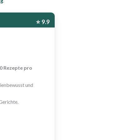
ng
.
⭐ 9.9
0 Rezepte pro
orienbewusst und
Gerichte.