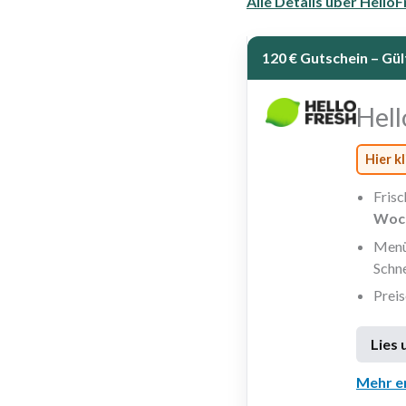
Alle Details über Hello
120 € Gutschein – Gü
Hell
Hier k
Frisc
Woc
Menü-
Schne
Prei
Lies 
Mehr e