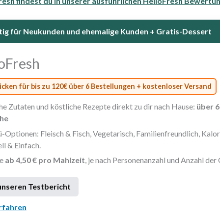
Fresh findest du in unserer ausführlichen HelloFresh Bewertu
ltig für Neukunden und ehemalige Kunden + Gratis-Dessert
oFresh
licken für bis zu 120€ über 6 Bestellungen + kostenloser Versand
he Zutaten und köstliche Rezepte direkt zu dir nach Hause:
über 6
he
Optionen: Fleisch & Fisch, Vegetarisch, Familienfreundlich, Kal
ll & Einfach.
se
ab 4,50 € pro Mahlzeit
, je nach Personenanzahl und Anzahl der 
unseren Testbericht
rfahren