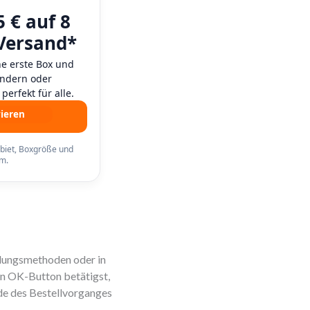
5 € auf 8
 Versand*
ne erste Box und
 ändern oder
perfekt für alle.
ieren
biet, Boxgröße und
m.
hlungsmethoden oder in
en OK-Button betätigst,
nde des Bestellvorganges