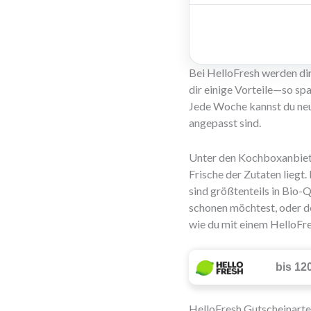
Bei HelloFresh werden dir 
dir einige Vorteile—so sp
Jede Woche kannst du neu
angepasst sind.
Unter den Kochboxanbiete
Frische der Zutaten liegt.
sind größtenteils in Bio-
schonen möchtest, oder de
wie du mit einem HelloFre
bis 12
HelloFresh Gutscheinart