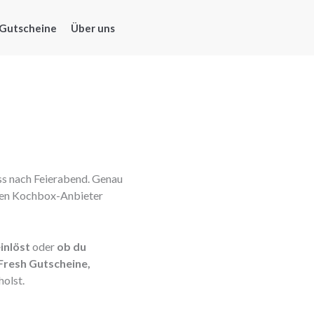
Gutscheine
Über uns
ess nach Feierabend. Genau
den Kochbox-Anbieter
inlöst
oder
ob du
Fresh Gutscheine,
olst.